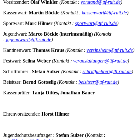
Vorsitzender:
Olaf Winkler
(Kontakt :
vorstand@ttf-ruit.de
)
Kassenwart:
Martin Böckle
(Kontakt :
kassenwart@ttf-ruit.de
)
Sportwart:
Marc Hilmer
(Kontakt :
sportwart@ttf-ruit.de
)
Jugendwart:
Marco Böckle (interimsmäßig)
(Kontakt
:
jugendwart@ttf-ruit.de
)
Kantinenwart:
Thomas Kraus
(Kontakt :
vereinsheim@ttf-ruit.de
)
Festwart:
Selina Weber
(Kontakt :
veranstaltungen@ttf-ruit.de
)
Schriftführer :
Stefan Sulzer
(Kontakt :
schriftfuehrer@ttf-ruit.de
)
Beisitzer:
Bernd Gottselig
(Kontakt :
beisitzer@ttf-ruit.de
)
Kassenprüfer:
Tanja Dittes,
Jonathan Bauer
Ehrenvorsitzender:
Horst Hilmer
Jugendschutzbeauftrager :
Stefan Sulzer
(Kontakt :