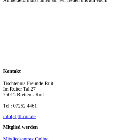
Anmeldeformular unten an. Wir freuen uns auf euch!
Kontakt
Tischtennis-Freunde-Ruit
Im Ruiter Tal 27
75015 Bretten - Ruit
Tel.: 07252 4461
info[at]ttf-ruit.de
Mitglied werden
Mitgliedsantrag Online