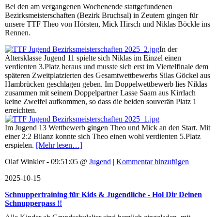
Bei den am vergangenen Wochenende stattgefundenen
Bezirksmeisterschaften (Bezirk Bruchsal) in Zeutern gingen für
unsere TTF Theo von Hörsten, Mick Hirsch und Niklas Böckle ins
Rennen.
In der
Altersklasse Jugend 11 spielte sich Niklas im Einzel einen
verdienten 3.Platz heraus und musste sich erst im Viertelfinale dem
späteren Zweitplatzierten des Gesamtwettbewerbs Silas Göckel aus
Hambrücken geschlagen geben. Im Doppelwettbewerb lies Niklas
zusammen mit seinem Doppelpartner Lasse Saam aus Kirrlach
keine Zweifel aufkommen, so dass die beiden souverän Platz 1
erreichten.
Im Jugend 13 Wettbewerb gingen Theo und Mick an den Start. Mit
einer 2:2 Bilanz konnte sich Theo einen wohl verdienten 5.Platz
erspielen.
[Mehr lesen…]
Olaf Winkler - 09:51:05 @
Jugend
|
Kommentar hinzufügen
2025-10-15
Schnuppertraining für Kids & Jugendliche - Hol Dir Deinen
Schnupperpass !!