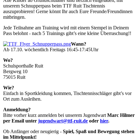
Alle Kinder ab Grundschulalter sind herzlich eingeladen, mit
unserem Schnupperpass beim TTF Ruit Tischtennis
auszuprobieren! Gerne könnt Ihr auch Eure Freunde/Freundinnen
mitbringen.
Jede Teilnahme am Training wird mit einem Stempel in Deinem
Pass belohnt - nach 5 Trainings gibt’s eine kleine Überraschung!!
Wann?
Ab 17.10. wöchentlich Freitags 16:45-17:45Uhr
Wo?
Schulsporthalle Ruit
Bergweg 10
75015 Ruit
Wie?
Einfach in Sportkleidung kommen, Tischtennisschläger gibt’s vor
Ort zum Ausleihen.
Anmeldung?
Bitte vorher kurz anmelden bei unserem Jugendwart
Marc Hilmer
per Email unter
jugendwart@ttf-ruit.de
oder
hier
.
Ob Anfänger oder neugierig -
Spiel, Spaß und Bewegung stehen
im Mittelpunkt!