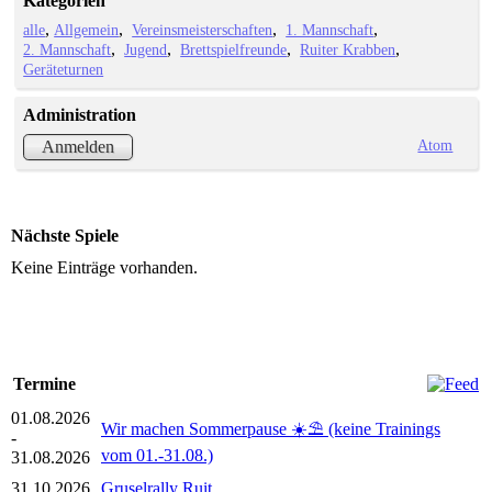
Kategorien
alle
Allgemein
Vereinsmeisterschaften
1. Mannschaft
2. Mannschaft
Jugend
Brettspielfreunde
Ruiter Krabben
Geräteturnen
Administration
Atom
Anmelden
Nächste Spiele
Keine Einträge vorhanden.
Termine
01.08.2026
Wir machen Sommerpause ☀️⛱️ (keine Trainings
-
vom 01.-31.08.)
31.08.2026
31.10.2026
Gruselrally Ruit